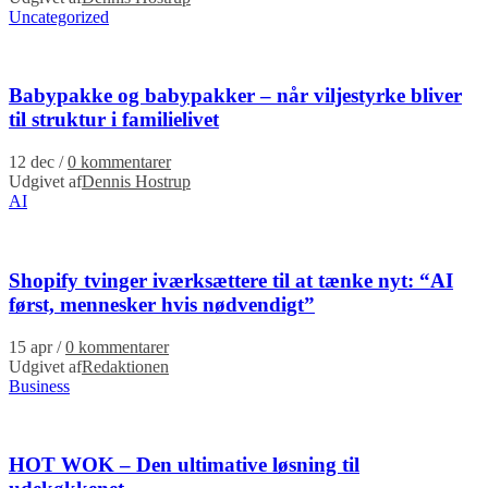
Uncategorized
Babypakke og babypakker – når viljestyrke bliver
til struktur i familielivet
12 dec
/
0 kommentarer
Udgivet af
Dennis Hostrup
AI
Shopify tvinger iværksættere til at tænke nyt: “AI
først, mennesker hvis nødvendigt”
15 apr
/
0 kommentarer
Udgivet af
Redaktionen
Business
HOT WOK – Den ultimative løsning til