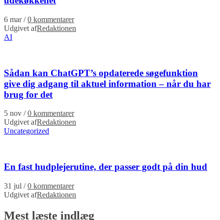
udekøkkenet
6 mar
/
0 kommentarer
Udgivet af
Redaktionen
AI
Sådan kan ChatGPT’s opdaterede søgefunktion
give dig adgang til aktuel information – når du har
brug for det
5 nov
/
0 kommentarer
Udgivet af
Redaktionen
Uncategorized
En fast hudplejerutine, der passer godt på din hud
31 jul
/
0 kommentarer
Udgivet af
Redaktionen
Mest læste indlæg