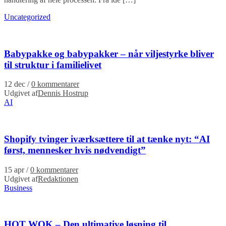
Uncategorized
Babypakke og babypakker – når viljestyrke bliver
til struktur i familielivet
12 dec
/
0 kommentarer
Udgivet af
Dennis Hostrup
AI
Shopify tvinger iværksættere til at tænke nyt: “AI
først, mennesker hvis nødvendigt”
15 apr
/
0 kommentarer
Udgivet af
Redaktionen
Business
HOT WOK – Den ultimative løsning til