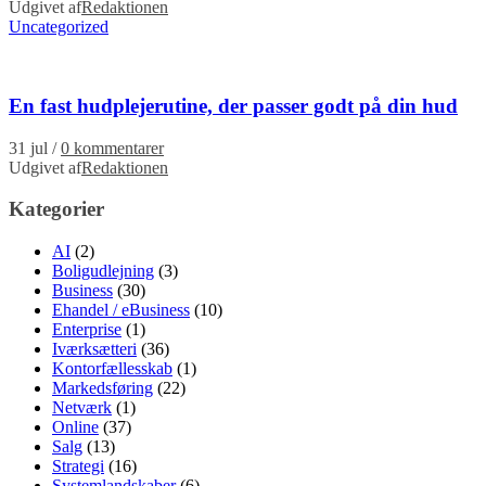
Udgivet af
Redaktionen
Uncategorized
En fast hudplejerutine, der passer godt på din hud
31 jul
/
0 kommentarer
Udgivet af
Redaktionen
Kategorier
AI
(2)
Boligudlejning
(3)
Business
(30)
Ehandel / eBusiness
(10)
Enterprise
(1)
Iværksætteri
(36)
Kontorfællesskab
(1)
Markedsføring
(22)
Netværk
(1)
Online
(37)
Salg
(13)
Strategi
(16)
Systemlandskaber
(6)