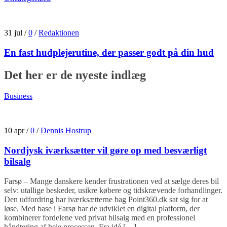
31 jul
/
0
/
Redaktionen
En fast hudplejerutine, der passer godt på din hud
Det her er de nyeste indlæg
Business
10 apr
/
0
/
Dennis Hostrup
Nordjysk iværksætter vil gøre op med besværligt
bilsalg
Farsø – Mange danskere kender frustrationen ved at sælge deres bil
selv: utallige beskeder, usikre købere og tidskrævende forhandlinger.
Den udfordring har iværksætterne bag Point360.dk sat sig for at
løse. Med base i Farsø har de udviklet en digital platform, der
kombinerer fordelene ved privat bilsalg med en professionel
håndtering af hele processen. Fra idé […]