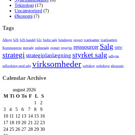
Teknologi
(17)
Uncategorized
(7)
Økonomi
(7)
Tags
Allergi
b2b
b2b handel
b2c
bedre salg
betalinger
export
iværksætter
iværksætteri
Salg
resssourcer
Kommunerne
mersalg
onlinesalg
opstart
repaytio
SMW
strategi
styrket salg
strategiplanlægning
udbytte
virksomheder
udfordring med salg
webshop
webshops
økonomi
Calendar Archive
august 2026
M
Ti
O
To
F
L
S
1
2
3
4
5
6
7
8
9
10
11
12
13
14
15
16
17
18
19
20
21
22
23
24
25
26
27
28
29
30