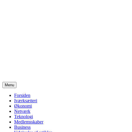
Videre
Menu
til
indhold
Forsiden
Iværksætteri
Økonomi
Netværk
Teknologi
Medlemsskaber
Business