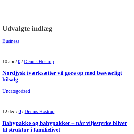
din hud
31 jul
/
0
/
Redaktionen
Udvalgte indlæg
Business
10 apr
/
0
/
Dennis Hostrup
Nordjysk iværksætter vil gøre op med besværligt
bilsalg
Uncategorized
12 dec
/
0
/
Dennis Hostrup
Babypakke og babypakker – når viljestyrke bliver
til struktur i familielivet