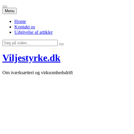
Videre
Menu
til
indhold
Home
Kontakt os
Udgivelse af artikler
Søg
efter:
Viljestyrke.dk
Om iværksætteri og virksomhedsdrift