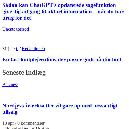
Sådan kan ChatGPT’s opdaterede søgefunktion
give dig adgang til aktuel information – når du har
brug for det
Uncategorized
31 jul
/
0
/
Redaktionen
En fast hudplejerutine, der passer godt på din hud
Seneste indlæg
Business
Nordjysk iværksætter vil gøre op med besværligt
bilsalg
10 apr
/
0 kommentarer
Udgivet af
Dennis Hostrup