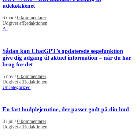
udekøkkenet
6 mar
/
0 kommentarer
Udgivet af
Redaktionen
AI
Sådan kan ChatGPT’s opdaterede søgefunktion
give dig adgang til aktuel information – når du har
brug for det
5 nov
/
0 kommentarer
Udgivet af
Redaktionen
Uncategorized
En fast hudplejerutine, der passer godt på din hud
31 jul
/
0 kommentarer
Udgivet af
Redaktionen