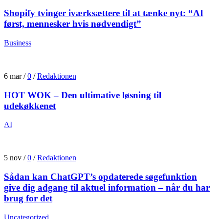
Shopify tvinger iværksættere til at tænke nyt: “AI
først, mennesker hvis nødvendigt”
Business
6 mar
/
0
/
Redaktionen
HOT WOK – Den ultimative løsning til
udekøkkenet
AI
5 nov
/
0
/
Redaktionen
Sådan kan ChatGPT’s opdaterede søgefunktion
give dig adgang til aktuel information – når du har
brug for det
Uncategorized