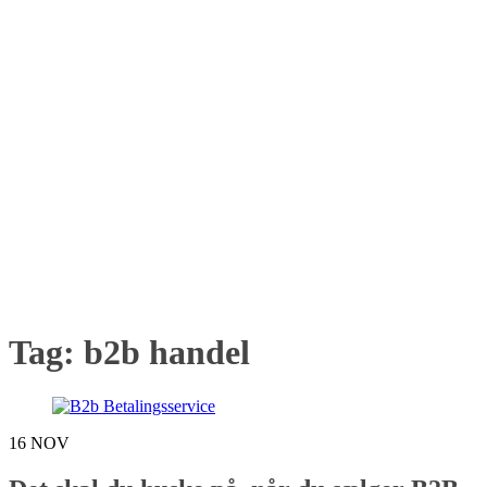
Tag:
b2b handel
16
NOV