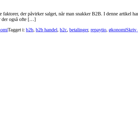
 faktorer, der påvirker salget, når man snakker B2B. I denne artikel har
 der også ofte […]
omi
Tagget i:
b2b
,
b2b handel
,
b2c
,
betalinger
,
repaytio
,
økonomi
Skriv