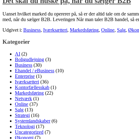
Det skal du huske på, når du sælger B2B
Uanset hvilket marked du opererer på, så er der altid tale om de samme
med, når du sælger B2B. Leveringen Når man taler B2B handel, så er
Udgivet i:
Business
,
Iværksætteri
,
Markedsføring
,
Online
,
Salg
,
Økon
Kategorier
AI
(2)
Boligudlejning
(3)
Business
(30)
Ehandel / eBusiness
(10)
Enterprise
(1)
Iværksætteri
(36)
Kontorfællesskab
(1)
Markedsføring
(22)
Netværk
(1)
Online
(37)
Salg
(13)
Strategi
(16)
Systemlandskaber
(6)
Teknologi
(17)
Uncategorized
(7)
Økonomi
(7)