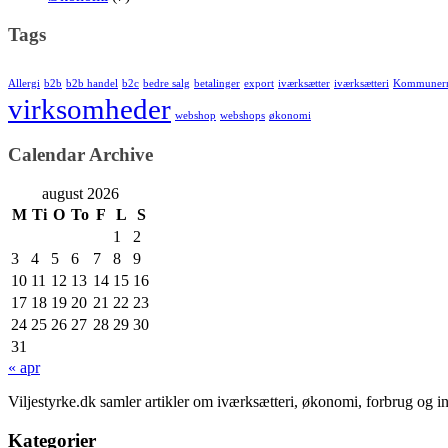
Tags
Allergi
b2b
b2b handel
b2c
bedre salg
betalinger
export
iværksætter
iværksætteri
Kommuner
virksomheder
webshop
webshops
økonomi
Calendar Archive
august 2026
M
Ti
O
To
F
L
S
1
2
3
4
5
6
7
8
9
10
11
12
13
14
15
16
17
18
19
20
21
22
23
24
25
26
27
28
29
30
31
« apr
Viljestyrke.dk samler artikler om iværksætteri, økonomi, forbrug og i
Kategorier