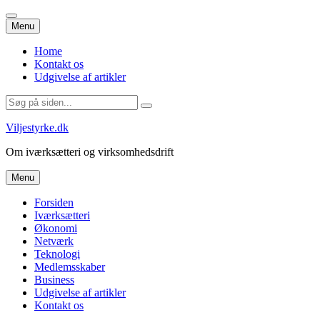
Videre
Menu
til
indhold
Home
Kontakt os
Udgivelse af artikler
Søg
efter:
Viljestyrke.dk
Om iværksætteri og virksomhedsdrift
Videre
Menu
til
indhold
Forsiden
Iværksætteri
Økonomi
Netværk
Teknologi
Medlemsskaber
Business
Udgivelse af artikler
Kontakt os