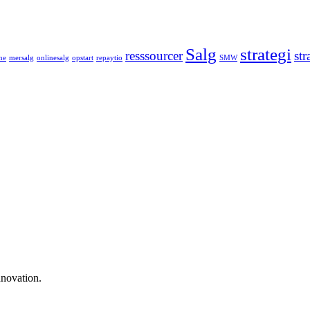
Salg
strategi
resssourcer
st
ne
mersalg
onlinesalg
opstart
repaytio
SMW
nnovation.