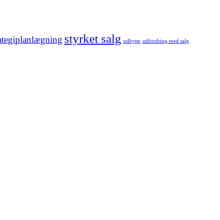
styrket salg
rategiplanlægning
udbytte
udfordring med salg