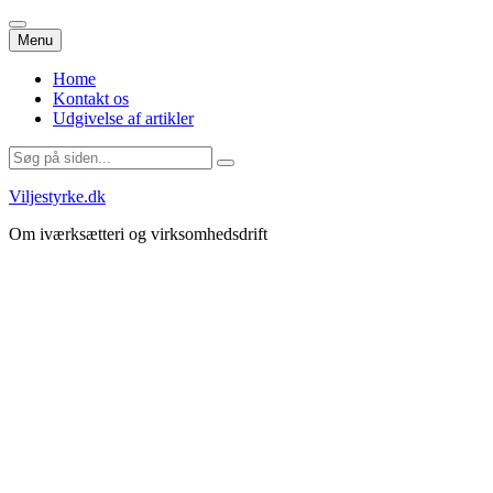
Videre
Menu
til
indhold
Home
Kontakt os
Udgivelse af artikler
Søg
efter:
Viljestyrke.dk
Om iværksætteri og virksomhedsdrift