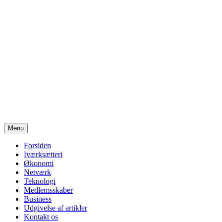
Videre
Menu
til
indhold
Forsiden
Iværksætteri
Økonomi
Netværk
Teknologi
Medlemsskaber
Business
Udgivelse af artikler
Kontakt os