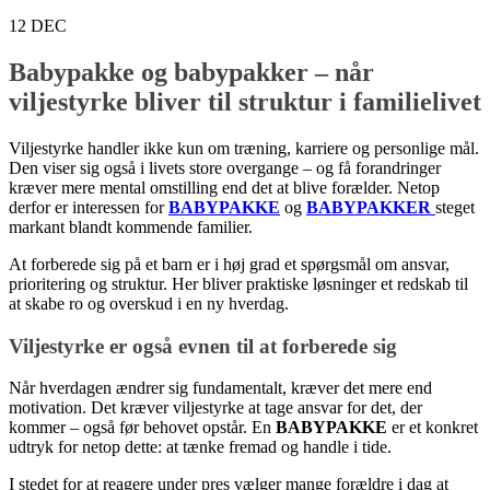
12
DEC
Babypakke og babypakker – når
viljestyrke bliver til struktur i familielivet
Viljestyrke handler ikke kun om træning, karriere og personlige mål.
Den viser sig også i livets store overgange – og få forandringer
kræver mere mental omstilling end det at blive forælder. Netop
derfor er interessen for
BABYPAKKE
og
BABYPAKKER
steget
markant blandt kommende familier.
At forberede sig på et barn er i høj grad et spørgsmål om ansvar,
prioritering og struktur. Her bliver praktiske løsninger et redskab til
at skabe ro og overskud i en ny hverdag.
Viljestyrke er også evnen til at forberede sig
Når hverdagen ændrer sig fundamentalt, kræver det mere end
motivation. Det kræver viljestyrke at tage ansvar for det, der
kommer – også før behovet opstår. En
BABYPAKKE
er et konkret
udtryk for netop dette: at tænke fremad og handle i tide.
I stedet for at reagere under pres vælger mange forældre i dag at