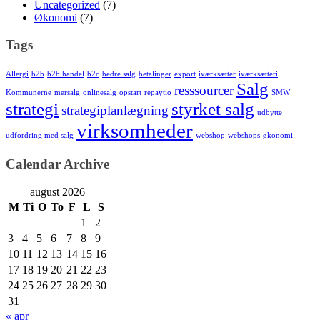
Uncategorized
(7)
Økonomi
(7)
Tags
Allergi
b2b
b2b handel
b2c
bedre salg
betalinger
export
iværksætter
iværksætteri
Salg
resssourcer
Kommunerne
mersalg
onlinesalg
opstart
repaytio
SMW
strategi
styrket salg
strategiplanlægning
udbytte
virksomheder
udfordring med salg
webshop
webshops
økonomi
Calendar Archive
august 2026
M
Ti
O
To
F
L
S
1
2
3
4
5
6
7
8
9
10
11
12
13
14
15
16
17
18
19
20
21
22
23
24
25
26
27
28
29
30
31
« apr