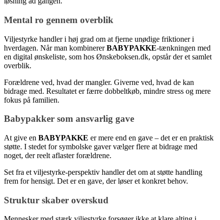
løsning ad gangen.
Mental ro gennem overblik
Viljestyrke handler i høj grad om at fjerne unødige friktioner i
hverdagen. Når man kombinerer
BABYPAKKE
-tænkningen med
en digital ønskeliste, som hos Ønskeboksen.dk, opstår der et samlet
overblik.
Forældrene ved, hvad der mangler. Giverne ved, hvad de kan
bidrage med. Resultatet er færre dobbeltkøb, mindre stress og mere
fokus på familien.
Babypakker som ansvarlig gave
At give en
BABYPAKKE
er mere end en gave – det er en praktisk
støtte. I stedet for symbolske gaver vælger flere at bidrage med
noget, der reelt aflaster forældrene.
Set fra et viljestyrke-perspektiv handler det om at støtte handling
frem for hensigt. Det er en gave, der løser et konkret behov.
Struktur skaber overskud
Mennesker med stærk viljestyrke forsøger ikke at klare alting i