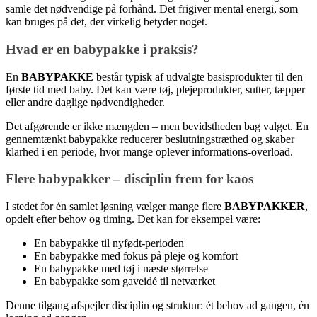
samle det nødvendige på forhånd. Det frigiver mental energi, som
kan bruges på det, der virkelig betyder noget.
Hvad er en babypakke i praksis?
En
BABYPAKKE
består typisk af udvalgte basisprodukter til den
første tid med baby. Det kan være tøj, plejeprodukter, sutter, tæpper
eller andre daglige nødvendigheder.
Det afgørende er ikke mængden – men bevidstheden bag valget. En
gennemtænkt babypakke reducerer beslutningstræthed og skaber
klarhed i en periode, hvor mange oplever informations-overload.
Flere babypakker – disciplin frem for kaos
I stedet for én samlet løsning vælger mange flere
BABYPAKKER
,
opdelt efter behov og timing. Det kan for eksempel være:
En babypakke til nyfødt-perioden
En babypakke med fokus på pleje og komfort
En babypakke med tøj i næste størrelse
En babypakke som gaveidé til netværket
Denne tilgang afspejler disciplin og struktur: ét behov ad gangen, én