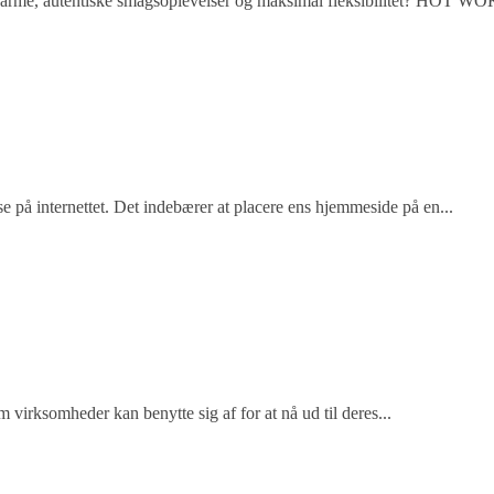
rme, autentiske smagsoplevelser og maksimal fleksibilitet? HOT WOK
e på internettet. Det indebærer at placere ens hjemmeside på en...
m virksomheder kan benytte sig af for at nå ud til deres...