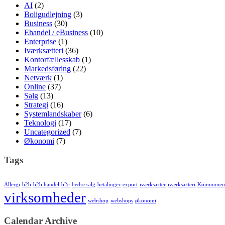
AI
(2)
Boligudlejning
(3)
Business
(30)
Ehandel / eBusiness
(10)
Enterprise
(1)
Iværksætteri
(36)
Kontorfællesskab
(1)
Markedsføring
(22)
Netværk
(1)
Online
(37)
Salg
(13)
Strategi
(16)
Systemlandskaber
(6)
Teknologi
(17)
Uncategorized
(7)
Økonomi
(7)
Tags
Allergi
b2b
b2b handel
b2c
bedre salg
betalinger
export
iværksætter
iværksætteri
Kommuner
virksomheder
webshop
webshops
økonomi
Calendar Archive