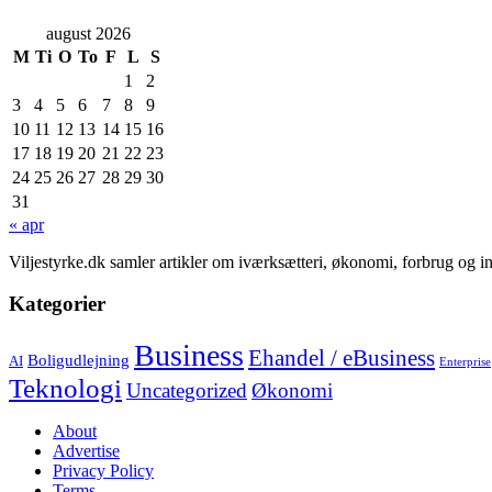
august 2026
M
Ti
O
To
F
L
S
1
2
3
4
5
6
7
8
9
10
11
12
13
14
15
16
17
18
19
20
21
22
23
24
25
26
27
28
29
30
31
« apr
Viljestyrke.dk samler artikler om iværksætteri, økonomi, forbrug og i
Kategorier
Business
Ehandel / eBusiness
Boligudlejning
AI
Enterprise
Teknologi
Uncategorized
Økonomi
About
Advertise
Privacy Policy
Terms