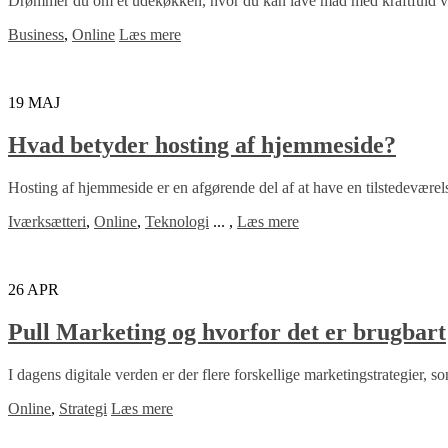
Drømmer du om et udekøkken, hvor du kan lave mad med kraftfuld va
Business
,
Online
Læs mere
19
MAJ
Hvad betyder hosting af hjemmeside?
Hosting af hjemmeside er en afgørende del af at have en tilstedeværels
Iværksætteri
,
Online
,
Teknologi
...
,
Læs mere
26
APR
Pull Marketing og hvorfor det er brugbart
I dagens digitale verden er der flere forskellige marketingstrategier, so
Online
,
Strategi
Læs mere