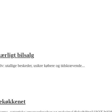
rligt bilsalg
v: utallige beskeder, usikre købere og tidskrævende...
dekøkkenet