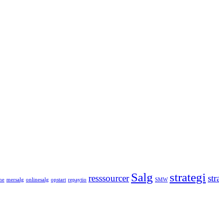
Salg
strategi
resssourcer
st
ne
mersalg
onlinesalg
opstart
repaytio
SMW