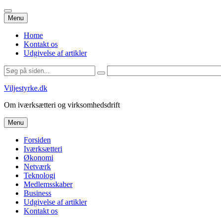
Videre
Menu
til
indhold
Home
Kontakt os
Udgivelse af artikler
Søg
efter:
Viljestyrke.dk
Om iværksætteri og virksomhedsdrift
Videre
Menu
til
indhold
Forsiden
Iværksætteri
Økonomi
Netværk
Teknologi
Medlemsskaber
Business
Udgivelse af artikler
Kontakt os