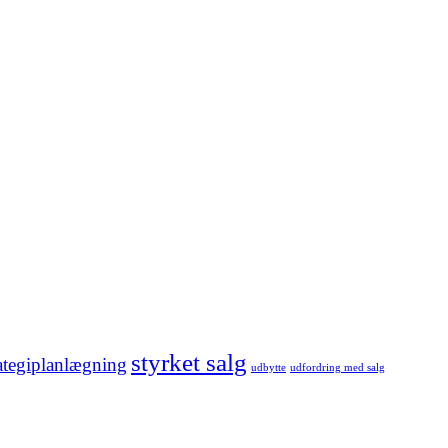
styrket salg
rategiplanlægning
udbytte
udfordring med salg