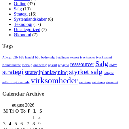
Online
(37)
Salg
(13)
Strategi
(16)
Systemlandskaber
(6)
Teknologi
(17)
Uncategorized
(7)
Økonomi
(7)
Tags
Allergi
b2b
b2b handel
b2c
bedre salg
betalinger
export
iværksætter
iværksætteri
Salg
resssourcer
Kommunerne
mersalg
onlinesalg
opstart
repaytio
SMW
strategi
styrket salg
strategiplanlægning
udbytte
virksomheder
udfordring med salg
webshop
webshops
økonomi
Calendar Archive
august 2026
M
Ti
O
To
F
L
S
1
2
3
4
5
6
7
8
9