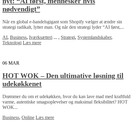
nyt: “AI først, mennesker hvis
nødvendigt”
Når en global e-handelsgigant som Shopify vælger at ændre sin
strategi radikalt, lytter man. Og når den strategi lyder “AI først,...
AI
,
Business
,
Iværksætteri
...
,
Strategi
,
Systemlandskaber
,
Teknologi
Læs mere
06
MAR
HOT WOK – Den ultimative løsning til
udekøkkenet
Drømmer du om et udekøkken, hvor du kan lave mad med kraftfuld
varme, autentiske smagsoplevelser og maksimal fleksibilitet? HOT
WOK...
Business
,
Online
Læs mere