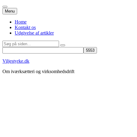
Videre
Menu
til
indhold
Home
Kontakt os
Udgivelse af artikler
Søg
efter:
Viljestyrke.dk
Om iværksætteri og virksomhedsdrift