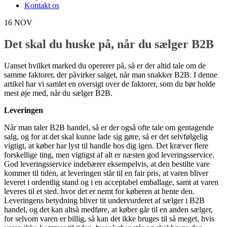
Kontakt os
16
NOV
Det skal du huske på, når du sælger B2B
Uanset hvilket marked du opererer på, så er der altid tale om de
samme faktorer, der påvirker salget, når man snakker B2B. I denne
artikel har vi samlet en oversigt over de faktorer, som du bør holde
mest øje med, når du sælger B2B.
Leveringen
Når man taler B2B handel, så er der også ofte tale om gentagende
salg, og for at det skal kunne lade sig gøre, så er det selvfølgelig
vigtigt, at køber har lyst til handle hos dig igen. Det kræver flere
forskellige ting, men vigtigst af alt er næsten god leveringsservice.
God leveringsservice indebærer eksempelvis, at den bestilte vare
kommer til tiden, at leveringen står til en fair pris, at varen bliver
leveret i ordentlig stand og i en acceptabel emballage, samt at varen
leveres til et sted. hvor det er nemt for køberen at hente den.
Leveringens betydning bliver tit undervurderet af sælger i B2B
handel, og det kan altså medføre, at køber går til en anden sælger,
for selvom varen er billig, så kan det ikke bruges til så meget, hvis