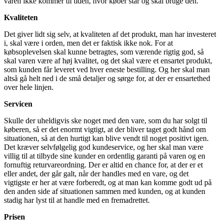
varen ikke kommer til tiden, hvor køber står og skal bruge den.
Kvaliteten
Det giver lidt sig selv, at kvaliteten af det produkt, man har investeret
i, skal være i orden, men det er faktisk ikke nok. For at
købsoplevelsen skal kunne betragtes, som værende rigtig god, så
skal varen være af høj kvalitet, og det skal være et ensartet produkt,
som kunden får leveret ved hver eneste bestilling. Og her skal man
altså gå helt ned i de små detaljer og sørge for, at der er ensartethed
over hele linjen.
Servicen
Skulle der uheldigvis ske noget med den vare, som du har solgt til
køberen, så er det enormt vigtigt, at der bliver taget godt hånd om
situationen, så at den hurtigt kan blive vendt til noget positivt igen.
Det kræver selvfølgelig god kundeservice, og her skal man være
villig til at tilbyde sine kunder en ordentlig garanti på varen og en
fornuftig returvareordning. Der er altid en chance for, at der er et
eller andet, der går galt, når der handles med en vare, og det
vigtigste er her at være forberedt, og at man kan komme godt ud på
den anden side af situationen sammen med kunden, og at kunden
stadig har lyst til at handle med en fremadrettet.
Prisen