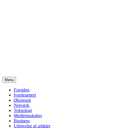
Videre
Menu
til
indhold
Forsiden
Iværksætteri
Økonomi
Netværk
Teknologi
Medlemsskaber
Business
Udgivelse af artikler