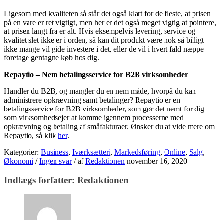
Ligesom med kvaliteten så står det også klart for de fleste, at prisen
på en vare er ret vigtigt, men her er det også meget vigtig at pointere,
at prisen langt fra er alt. Hvis eksempelvis levering, service og
kvalitet slet ikke er i orden, så kan dit produkt være nok så billigt –
ikke mange vil gide investere i det, eller de vil i hvert fald næppe
foretage gentagne køb hos dig.
Repaytio – Nem betalingsservice for B2B virksomheder
Handler du B2B, og mangler du en nem måde, hvorpå du kan
administrere opkrævning samt betalinger? Repaytio er en
betalingsservice for B2B virksomheder, som gør det nemt for dig
som virksomhedsejer at komme igennem processerne med
opkrævning og betaling af småfakturaer. Ønsker du at vide mere om
Repaytio, så klik
her
.
Kategorier:
Business
,
Iværksætteri
,
Markedsføring
,
Online
,
Salg
,
Økonomi
/
Ingen svar
/
af
Redaktionen
november 16, 2020
Indlægs forfatter:
Redaktionen