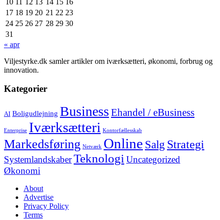
10
11
12
13
14
15
16
17
18
19
20
21
22
23
24
25
26
27
28
29
30
31
« apr
Viljestyrke.dk samler artikler om iværksætteri, økonomi, forbrug og
innovation.
Kategorier
Business
Ehandel / eBusiness
Boligudlejning
AI
Iværksætteri
Enterprise
Kontorfællesskab
Online
Markedsføring
Strategi
Salg
Netværk
Teknologi
Systemlandskaber
Uncategorized
Økonomi
About
Advertise
Privacy Policy
Terms