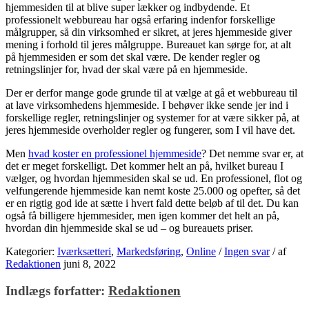
hjemmesiden til at blive super lækker og indbydende. Et
professionelt webbureau har også erfaring indenfor forskellige
målgrupper, så din virksomhed er sikret, at jeres hjemmeside giver
mening i forhold til jeres målgruppe. Bureauet kan sørge for, at alt
på hjemmesiden er som det skal være. De kender regler og
retningslinjer for, hvad der skal være på en hjemmeside.
Der er derfor mange gode grunde til at vælge at gå et webbureau til
at lave virksomhedens hjemmeside. I behøver ikke sende jer ind i
forskellige regler, retningslinjer og systemer for at være sikker på, at
jeres hjemmeside overholder regler og fungerer, som I vil have det.
Men
hvad koster en professionel hjemmeside
? Det nemme svar er, at
det er meget forskelligt. Det kommer helt an på, hvilket bureau I
vælger, og hvordan hjemmesiden skal se ud. En professionel, flot og
velfungerende hjemmeside kan nemt koste 25.000 og opefter, så det
er en rigtig god ide at sætte i hvert fald dette beløb af til det. Du kan
også få billigere hjemmesider, men igen kommer det helt an på,
hvordan din hjemmeside skal se ud – og bureauets priser.
Kategorier:
Iværksætteri
,
Markedsføring
,
Online
/
Ingen svar
/
af
Redaktionen
juni 8, 2022
Indlægs forfatter:
Redaktionen