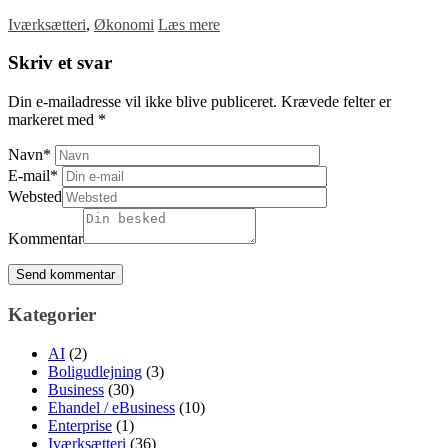
Iværksætteri
,
Økonomi
Læs mere
Skriv et svar
Din e-mailadresse vil ikke blive publiceret.
Krævede felter er
markeret med
*
Navn
*
E-mail
*
Websted
Kommentar
Kategorier
AI
(2)
Boligudlejning
(3)
Business
(30)
Ehandel / eBusiness
(10)
Enterprise
(1)
Iværksætteri
(36)