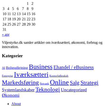
1
2
3
4
5
6
7
8
9
10
11
12
13
14
15
16
17
18
19
20
21
22
23
24
25
26
27
28
29
30
31
« apr
Viljestyrke.dk samler artikler om iværksætteri, økonomi, forbrug og
innovation.
Kategorier
Business
Ehandel / eBusiness
Boligudlejning
AI
Iværksætteri
Enterprise
Kontorfællesskab
Online
Markedsføring
Strategi
Salg
Netværk
Teknologi
Systemlandskaber
Uncategorized
Økonomi
About