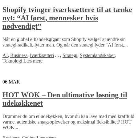
Shopify tvinger iværksættere til at tænke
nyt: “AI først, mennesker hvis
nødvendigt”
Når en global e-handelsgigant som Shopify vælger at ændre sin
strategi radikalt, lytter man. Og når den strategi lyder “AI først,...
AI
,
Business
,
Iværksætteri
...
,
Strategi
,
Systemlandskaber
,
Teknologi
Læs mere
06
MAR
HOT WOK – Den ultimative løsning til
udekøkkenet
Drømmer du om et udekøkken, hvor du kan lave mad med kraftfuld
varme, autentiske smagsoplevelser og maksimal fleksibilitet? HOT
WOK...
Business
,
Online
Læs mere